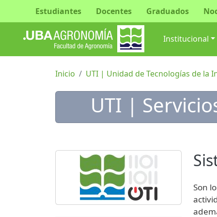
Estudiantes
Docentes
Graduados
No
Navegac
Institucional
Inicio
UTI | Unidad de Tecnologías de la 
UTI | Servicio
Sis
Son l
activ
ademá