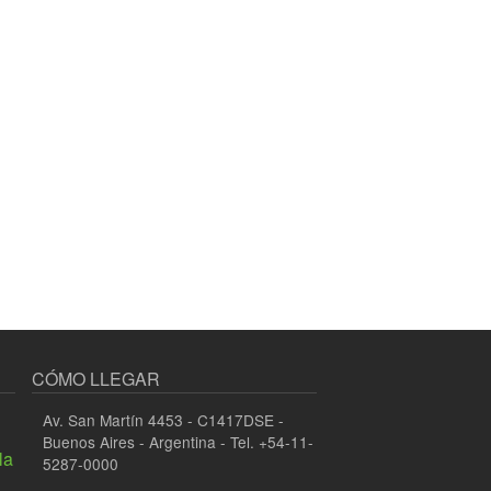
CÓMO LLEGAR
Av. San Martín 4453 - C1417DSE -
Buenos Aires - Argentina - Tel. +54-11-
la
5287-0000