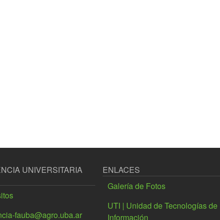
NCIA UNIVERSITARIA
ENLACES
Galería de Fotos
itos
UTI | Unidad de Tecnologías de 
ncia-fauba@agro.uba.ar
Información