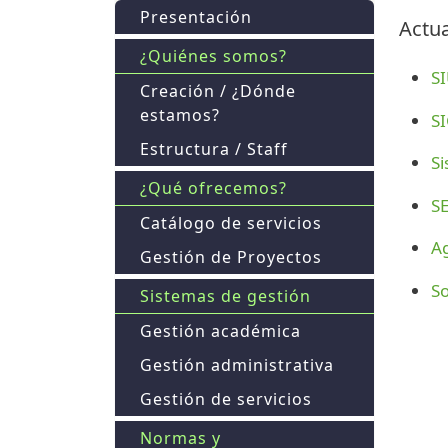
Presentación
Actua
¿Quiénes somos?
SI
Creación / ¿Dónde
estamos?
S
Estructura / Staff
Si
¿Qué ofrecemos?
S
Catálogo de servicios
Ag
Gestión de Proyectos
S
Sistemas de gestión
Gestión académica
Gestión administrativa
Gestión de servicios
Normas y