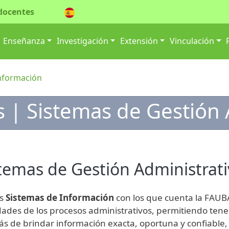
docentes
ión principal
Enseñanza
Investigación
Extensión
Vinculación
Información
s | Sistemas de Gestión
temas de Gestión Administrati
os
Sistemas de Información
con los que cuenta la FAUBA,
idades de los procesos administrativos, permitiendo ten
s de brindar información exacta, oportuna y confiable, 