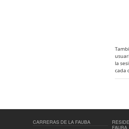
Tambié
usuari
la ses
cada 
CARRERAS DE LA FAUBA
RESIDE
FAUBA