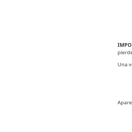
IMPO
pierd
Una ve
Apare