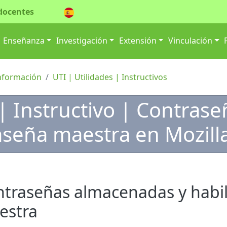
docentes
ión principal
Enseñanza
Investigación
Extensión
Vinculación
Información
UTI | Utilidades | Instructivos
 | Instructivo | Contra
aseña maestra en Mozilla
traseñas almacenadas y habil
estra