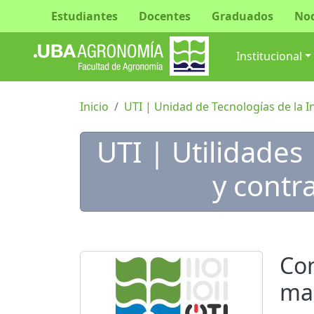
Estudiantes
Docentes
Graduados
No
Navegac
Institucional
Inicio
UTI | Unidad de Tecnologías de la 
UTI | Utilidades
y contr
Con
ma