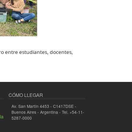
ro entre estudiantes, docentes,
CÓMO LLEGAR
Av. San Martín 4453 - C1417DSE -
Buenos Aires - Argentina - Tel. +54-11-
la
5287-0000