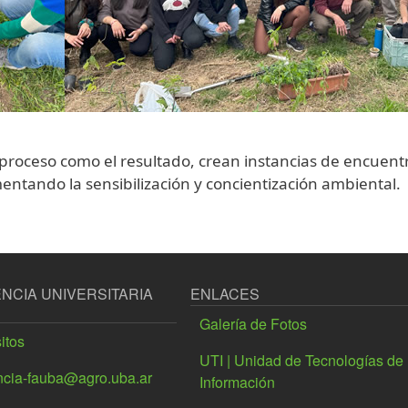
proceso como el resultado, crean instancias de encuent
tando la sensibilización y concientización ambiental.
NCIA UNIVERSITARIA
ENLACES
Galería de Fotos
itos
UTI | Unidad de Tecnologías de 
ncia-fauba@agro.uba.ar
Información